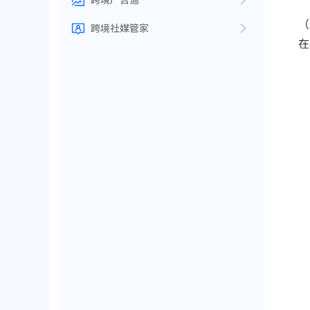
（
跨境社媒管家
在