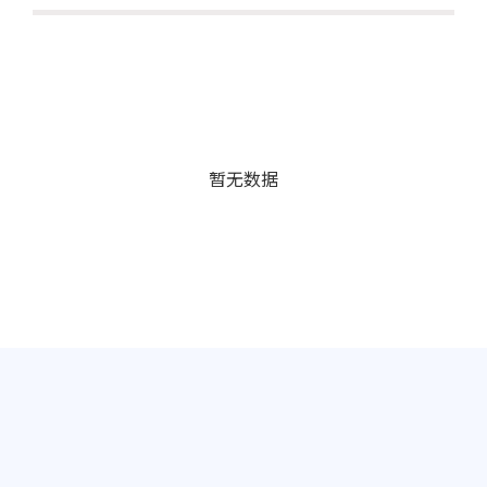
暂无数据
Copyright © 1999-2024 中企动力跨境（北京）网络科技有限公司版权所有
京ICP备2024041907号-5
代理域名注册服务机构：北京新网数码信息技术有限公司