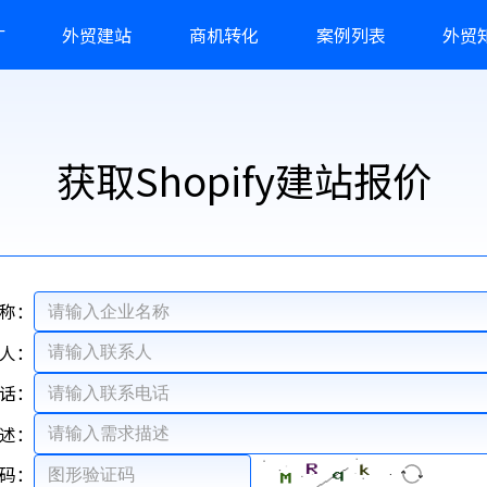
广
外贸建站
商机转化
案例列表
外贸
获取Shopify建站报价
称：
人：
话：
述：
码：