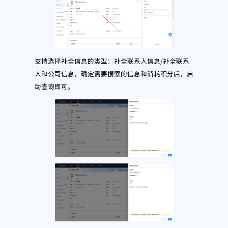
支持选择补全信息的类型：补全联系人信息/补全联系
人和公司信息，确定需要搜索的信息和消耗积分后，启
动查询即可。