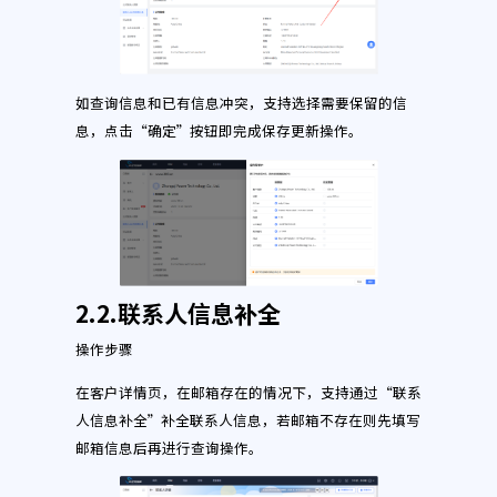
如查询信息和已有信息冲突，支持选择需要保留的信
息，点击“确定”按钮即完成保存更新操作。
2.2.联系人信息补全
操作步骤
在客户详情页，在邮箱存在的情况下，支持通过“联系
人信息补全”补全联系人信息，若邮箱不存在则先填写
邮箱信息后再进行查询操作。