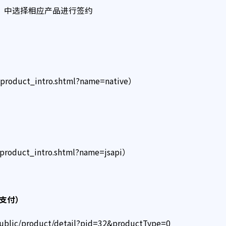
qq.com）中选择相应产品进行签约
ct/product_intro.shtml?name=native）
t/product_intro.shtml?name=jsapi）
支付）
/public/product/detail?pid=32&productType=0