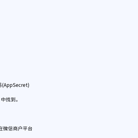
ppSecret)
om）中找到。
在微信商户平台