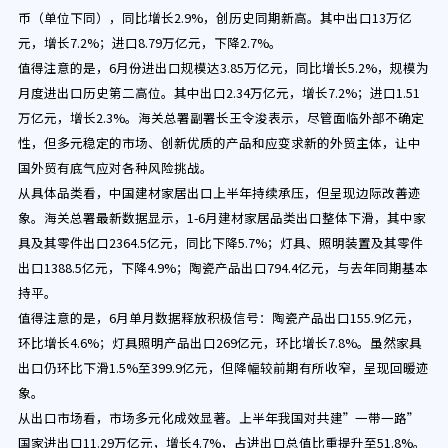
币（单位下同），同比增长2.9%，创历史同期新高。其中出口13万亿
元，增长7.2%；进口8.79万亿元，下降2.7%。
值得注意的是，6月份进出口规模达3.85万亿元，同比增长5.2%，规模为
月度进出口历史第二高位。其中出口2.34万亿元，增长7.2%；进口1.51
万亿元，增长2.3%。海关总署副署长王令浚表示，尽管面临外部不确定
性，但多元稳定的市场、创新优质的产品和应变求新的外贸主体，让中
国外贸有底气应对各种风险挑战。
从具体品类看，中国建材家居出口上半年持续承压，但呈现边际改善迹
象。海关总署最新数据显示，1-6月建材家居品类出口整体下滑，其中家
具及其零件出口2364.5亿元，同比下降5.7%；灯具、照明装置及其零件
出口1388.5亿元，下降4.9%；陶瓷产品出口794.4亿元，与去年同期基本
持平。
值得注意的是，6月单月数据释放积极信号：陶瓷产品出口155.9亿元，
环比增长4.6%；灯具照明产品出口269亿元，环比增长7.8%。虽然家具
出口仍环比下滑1.5%至399.9亿元，但降幅较前期有所收窄，呈现回暖迹
象。
从出口市场看，市场多元化成效显著。上半年我国对共建”一带一路”
国家进出口11.29万亿元，增长4.7%，占进出口总值比重提升至51.8%。