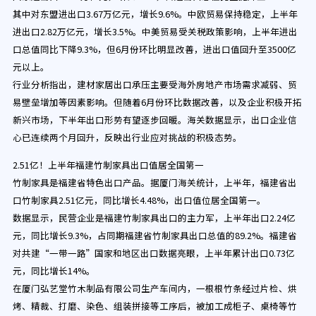
其中对东盟进出口3.67万亿元，增长9.6%。中欧贸易保持稳定，上半年
进出口2.82万亿元，增长3.5%。中美贸易受关税政策影响，上半年进出
口总值同比下降9.3%，但6月份环比明显改善，进出口值回升至3500亿
元以上。
行业分析指出，建材家居出口承压主要受海外房地产市场需求减弱、贸
易壁垒增加等因素影响。但随着6月份环比数据改善，以及企业积极开拓
新兴市场，下半年出口形势有望逐步回暖。海关数据显示，出口企业信
心已连续两个月回升，反映出行业应对挑战的积极态势。
2.51亿！上半年福建竹制家具出口值居全国第一
竹制家具是福建省特色出口产品。据厦门海关统计，上半年，福建省出
口竹制家具2.51亿元，同比增长4.48%，出口值位居全国第一。
数据显示，民营企业是福建竹制家具出口的主力军，上半年出口2.24亿
元，同比增长9.3%，占同期福建省竹制家具出口总值的89.2%。福建省
对共建“一带一路”国家和地区出口数据亮眼，上半年累计出口0.73亿
元，同比增长14%。
在厦门弘艺堂竹木制品有限公司生产车间内，一根根竹条经过片检、烘
烤、精裁、打磨、染色、组装拼接等工序后，被加工成柜子、桌椅等竹